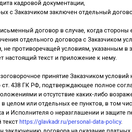
удита кадровой документации,
торых с Заказчиком заключен отдельный догово
исьменный договор в случае, когда стороны 
ючения отдельного договора с Заказчиком ус
и, не противоречащей условиям, указанным в
т настоящий текст и приложение к нему.
езоговорочное принятие Заказчиком условий
 ст. 438 ГК РФ, подтверждающее полное согл
положениями и отсутствие каких-либо возраж
в целом или отдельных ее пунктов, в том чис
ка и Исполнителя о неразглашении и защите 
й текст
https://glavkadr.ru/personal-data-policy
.
н заключению договора на оказание платных