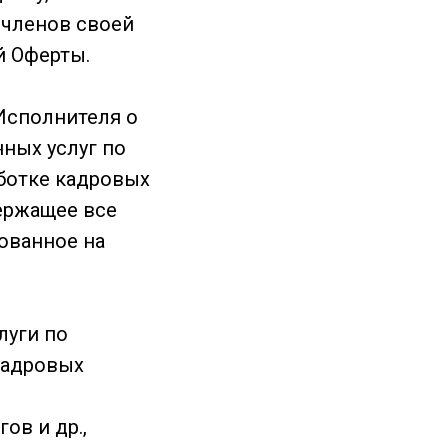
 членов своей
й Оферты.
Исполнителя о
ных услуг по
аботке кадровых
держащее все
ованное на
луги по
кадровых
ов и др.,