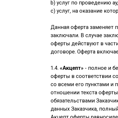
b) услуг по проведению а
c) услуг, на оказание ко
Данная оферта заменяет п
заключали. В случае закл
оферты действуют в част
договоре. Оферта включае
1.4.
«Акцепт»
- полное и б
оферты в соответствии со
со всеми его пунктами и 
отношении текста оферты 
обязательствами Заказчи
данных Заказчика, полны
Акцепт оферты равносиле