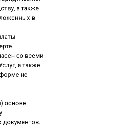
ству, а также
зложенных в
платы
ерте.
ласен со всеми
слуг, а также
 форме не
) основе
у
х документов.