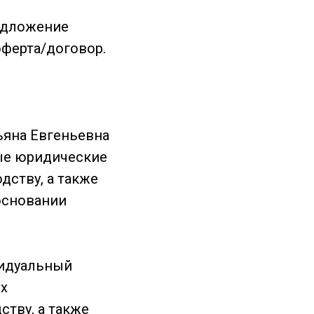
редложение
оферта/договор.
ьяна Евгеньевна
ные юридические
дству, а также
основании
видуальный
х
ству, а также