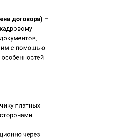
цена договора)
–
 кадровому
 документов,
я им с помощью
и особенностей
зчику платных
 сторонами.
нционно через