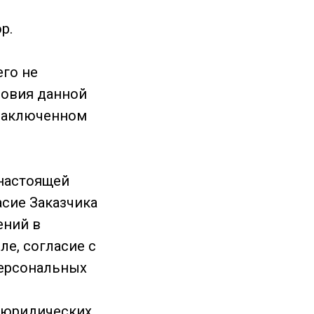
р.
его не
ловия данной
 заключенном
 настоящей
асие Заказчика
ений в
ле, согласие с
персональных
 юридических