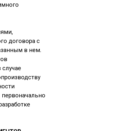
ммного
иями,
го договора с
азанным в нем.
тов
 случае
опроизводству
ности
м первоначально
разработке