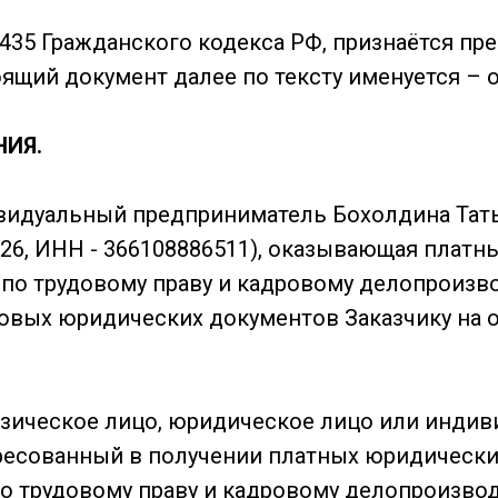
 435 Гражданского кодекса РФ, признаётся п
ящий документ далее по тексту именуется – 
НИЯ.
видуальный предприниматель Бохолдина Тат
26, ИНН - 366108886511), оказывающая плат
по трудовому праву и кадровому делопроизво
ровых юридических документов Заказчику на 
зическое лицо, юридическое лицо или инди
ресованный в получении платных юридически
о трудовому праву и кадровому делопроизвод