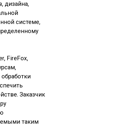
, дизайна,
альной
нной системе,
пределенному
r, FireFox,
урсам,
 обработки
еспечить
йстве. Заказчик
ру
ью
ваемыми таким